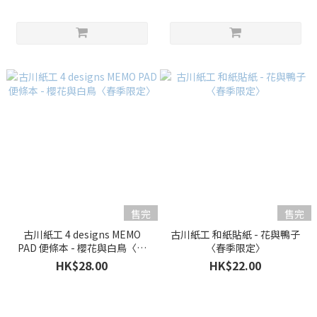
售完
售完
古川紙工 4 designs MEMO
古川紙工 和紙貼紙 - 花與鴨子
PAD 便條本 - 櫻花與白鳥〈春
〈春季限定〉
季限定〉
HK$28.00
HK$22.00