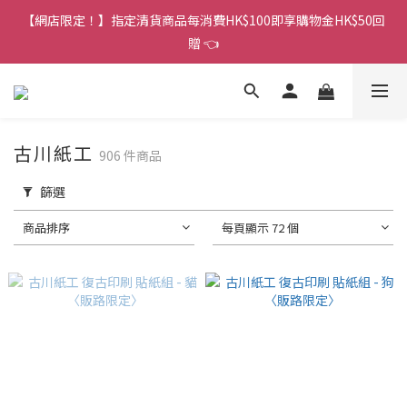
香港訂單金額滿HK$150包平郵｜滿HK$299包易寄取｜滿HK$499
【網店限定！】指定清貨商品每消費HK$100即享購物金HK$50回
包順豐／京東
贈 👈
香港訂單金額滿HK$150包平郵｜滿HK$299包易寄取｜滿HK$499
包順豐／京東
古川紙工
906 件商品
篩選
商品排序
每頁顯示 72 個