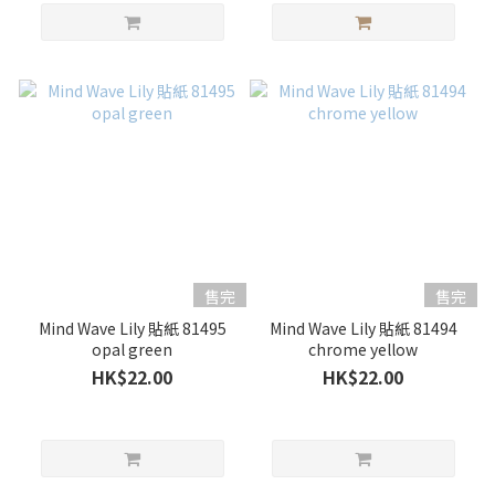
售完
售完
Mind Wave Lily 貼紙 81495
Mind Wave Lily 貼紙 81494
opal green
chrome yellow
HK$22.00
HK$22.00