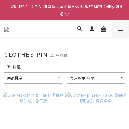
香港訂單金額滿HK$150包平郵｜滿HK$299包易寄取｜滿HK$499
【網店限定！】指定清貨商品每消費HK$100即享購物金HK$50回
包順豐／京東
贈 👈
香港訂單金額滿HK$150包平郵｜滿HK$299包易寄取｜滿HK$499
包順豐／京東
CLOTHES-PIN
15 件商品
篩選
商品排序
每頁顯示 72 個