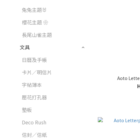
兔兔主題🐰
櫻花主題 ❀
長尾山雀主題
文具
日曆及手帳
卡片／明信片
Aoto Lett
字帖簿本
壓花打孔器
墊板
Deco Rush
信封／信紙