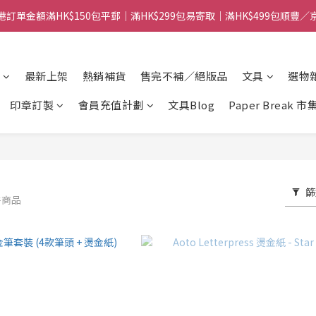
港訂單金額滿HK$150包平郵｜滿HK$299包易寄取｜滿HK$499包順豐／
港訂單金額滿HK$150包平郵｜滿HK$299包易寄取｜滿HK$499包順豐／
【網店限定！】指定清貨商品每消費HK$100即享購物金HK$50回贈 👈
最新上架
熱銷補貨
售完不補／絕版品
文具
選物
港訂單金額滿HK$150包平郵｜滿HK$299包易寄取｜滿HK$499包順豐／
印章訂製
會員充值計劃
文具Blog
Paper Break 市
篩
件商品