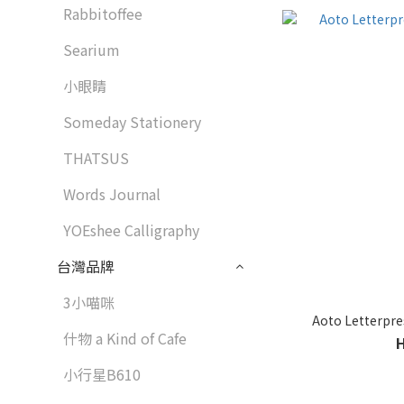
Rabbitoffee
Searium
小眼睛
Someday Stationery
THATSUS
Words Journal
YOEshee Calligraphy
台灣品牌
3小喵咪
Aoto Letterpr
什物 a Kind of Cafe
小行星B610