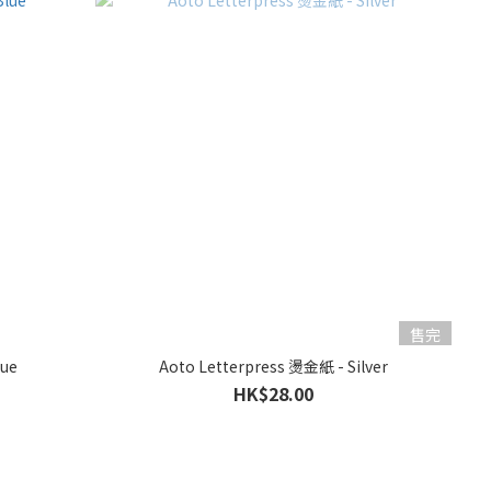
售完
lue
Aoto Letterpress 燙金紙 - Silver
HK$28.00