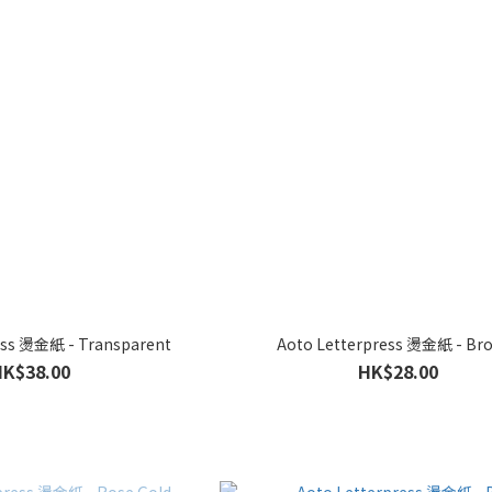
ess 燙金紙 - Transparent
Aoto Letterpress 燙金紙 - Br
HK$38.00
HK$28.00