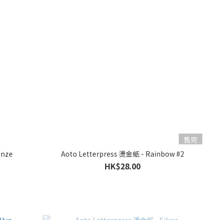
售完
onze
Aoto Letterpress 燙金紙 - Rainbow #2
HK$28.00