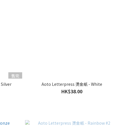
售完
Silver
Aoto Letterpress 燙金紙 - White
HK$38.00