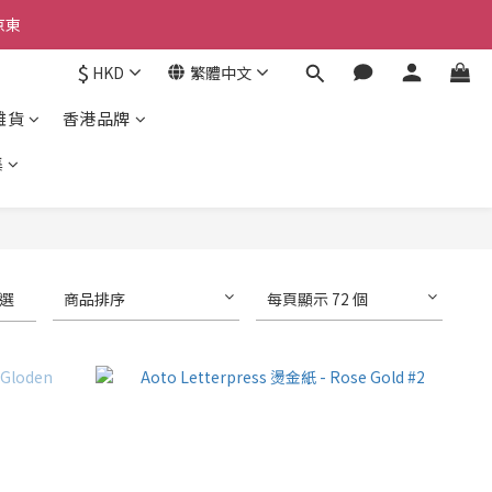
京東
京東
$
HKD
繁體中文
雜貨
香港品牌
京東
集
選
商品排序
每頁顯示 72 個