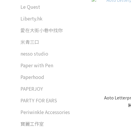
Le Quest
Liberty.hk
愛在大街小巷中找你
米青三口
nesso studio
Paper with Pen
Paperhood
PAPERJOY
Aoto Letterp
PARTY FOR EARS
Periwinkle Accessories
寶麗工作室