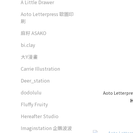
A Little Drawer
Aoto Letterpress 歐圖印
刷
麻籽 ASAKO
bi.clay
大Y漫畫
Carrie Illustration
Deer_station
dodolulu
Aoto Letterpr
Fluffy Fruity
Hereafter Studio
Imaginstation 企鵝波波