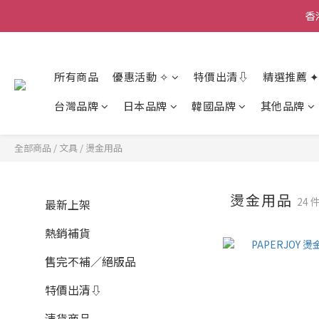
香
香
所有商品
優惠活動 ✧
特價出清⇩
精選推薦 ✦
香
台灣品牌
日本品牌
韓國品牌
其他品牌
全部商品
/
文具
/
燙金用品
燙金用品
24 
最新上架
熱銷補貨
售完不補／絕版品
特價出清⇩
清貨商品