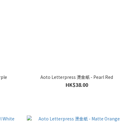
rple
Aoto Letterpress 燙金紙 - Pearl Red
HK$38.00