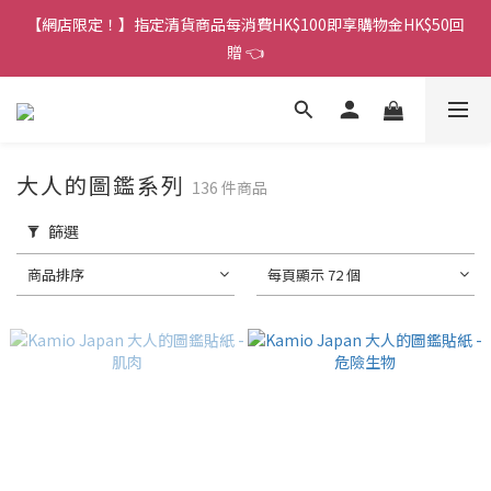
香港訂單金額滿HK$150包平郵｜滿HK$299包易寄取｜滿HK$499
【網店限定！】指定清貨商品每消費HK$100即享購物金HK$50回
包順豐／京東
贈 👈
香港訂單金額滿HK$150包平郵｜滿HK$299包易寄取｜滿HK$499
包順豐／京東
大人的圖鑑系列
136 件商品
篩選
商品排序
每頁顯示 72 個