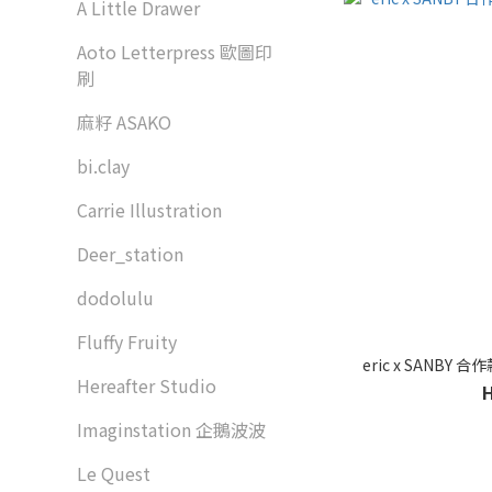
A Little Drawer
Aoto Letterpress 歐圖印
刷
麻籽 ASAKO
bi.clay
Carrie Illustration
Deer_station
dodolulu
Fluffy Fruity
eric x SANBY
Hereafter Studio
Imaginstation 企鵝波波
Le Quest