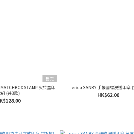
售完
作款 MATCHBOX STAMP 火柴盒印
eric x SANBY 手帳圖標浸透印章 
組 (共3款)
HK$62.00
K$128.00