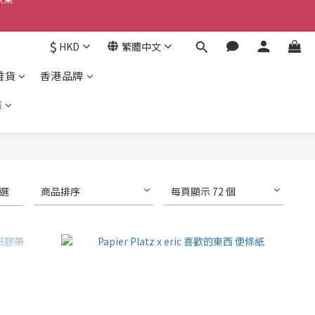
京東
$
HKD
繁體中文
京東
雜貨
香港品牌
集
選
商品排序
每頁顯示 72 個