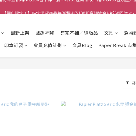
港訂單金額滿HK$150包平郵｜滿HK$299包易寄取｜滿HK$499包順豐／
【網店限定！】指定清貨商品每消費HK$100即享購物金HK$50回贈 👈
港訂單金額滿HK$150包平郵｜滿HK$299包易寄取｜滿HK$499包順豐／
最新上架
熱銷補貨
售完不補／絕版品
文具
選物
印章訂製
會員充值計劃
文具Blog
Paper Break 市
篩