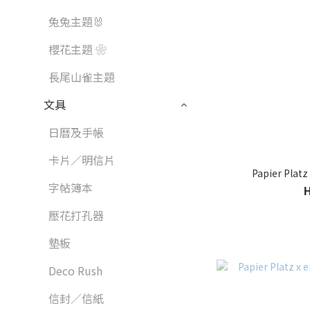
兔兔主題🐰
櫻花主題 ❀
長尾山雀主題
文具
日曆及手帳
卡片／明信片
Papier Pla
字帖簿本
壓花打孔器
墊板
Deco Rush
信封／信紙