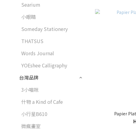
Searium
小眼睛
Someday Stationery
THATSUS
Words Journal
YOEshee Calligraphy
台灣品牌
3小喵咪
什物 a Kind of Cafe
小行星B610
Papier Pla
微瘋畫室