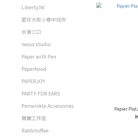
Liberty.hk
愛在大街小巷中找你
米青三口
nesso studio
Paper with Pen
Paperhood
PAPERJOY
PARTY FOR EARS
Periwinkle Accessories
Papier Pl
寶麗工作室
Rabbitoffee