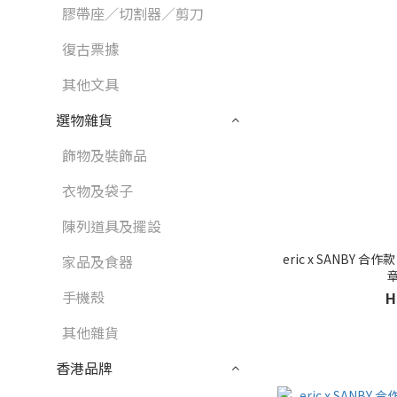
膠帶座／切割器／剪刀
復古票據
其他文具
選物雜貨
飾物及裝飾品
衣物及袋子
陳列道具及擺設
eric x SANBY 合
家品及食器
章
手機殼
H
其他雜貨
香港品牌