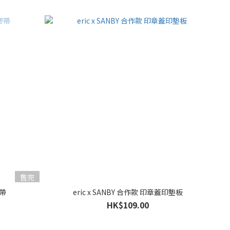
售完
膠帶
eric x SANBY 合作款 印章蓋印墊板
HK$109.00