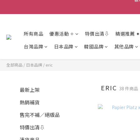
香
香
所有商品
優惠活動 ✧
特價出清⇩
精選推薦 ✦
台灣品牌
日本品牌
韓國品牌
其他品牌
全部商品
/
日本品牌
/
eric
ERIC
38 件商品
最新上架
熱銷補貨
售完不補／絕版品
特價出清⇩
清貨商品