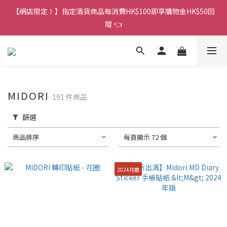
香港訂單金額滿HK$150包平郵｜滿HK$299包易寄取｜滿HK$499
【網店限定！】指定清貨商品每消費HK$100即享購物金HK$50回
包順豐／京東
贈 👈
香港訂單金額滿HK$150包平郵｜滿HK$299包易寄取｜滿HK$499
包順豐／京東
MIDORI
191 件商品
篩選
商品排序
每頁顯示 72 個
2024月曆