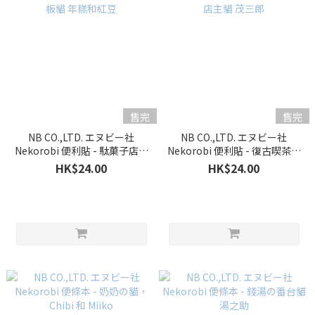
售完
售完
NB CO.,LTD. エヌビー社
NB CO.,LTD. エヌビー社
Nekorobi 便利貼 - 駄菓子店の
Nekorobi 便利貼 - 復古喫茶店
看板貓 年糕和紅豆
の店主貓 茂三郎
HK$24.00
HK$24.00