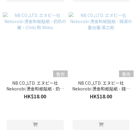
售完
售完
NB CO.,LTD. エヌビー社
NB CO.,LTD. エヌビー社
Nekorobi 燙金和紙貼紙 - 奶奶
Nekorobi 燙金和紙貼紙 - 錢湯
の貓，Chibi 和 Miiko
の番台貓 湯之助
HK$18.00
HK$18.00