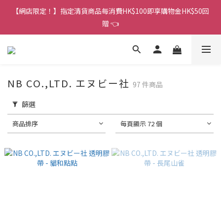
香港訂單金額滿HK$150包平郵｜滿HK$299包易寄取｜滿HK$499
【網店限定！】指定清貨商品每消費HK$100即享購物金HK$50回
包順豐／京東
贈 👈
香港訂單金額滿HK$150包平郵｜滿HK$299包易寄取｜滿HK$499
包順豐／京東
NB CO.,LTD. エヌビー社
97 件商品
篩選
商品排序
每頁顯示 72 個