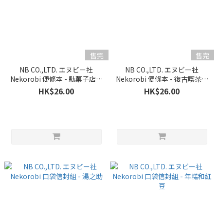
售完
售完
NB CO.,LTD. エヌビー社
NB CO.,LTD. エヌビー社
Nekorobi 便條本 - 駄菓子店的
Nekorobi 便條本 - 復古喫茶店
看板貓 年糕和紅豆
の店主貓 茂三郎
HK$26.00
HK$26.00