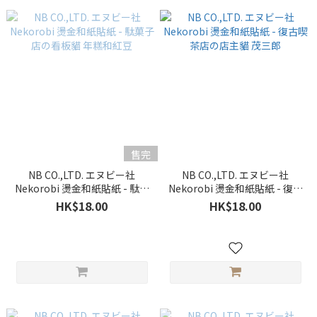
售完
NB CO.,LTD. エヌビー社
NB CO.,LTD. エヌビー社
Nekorobi 燙金和紙貼紙 - 駄菓
Nekorobi 燙金和紙貼紙 - 復古
子店の看板貓 年糕和紅豆
喫茶店の店主貓 茂三郎
HK$18.00
HK$18.00