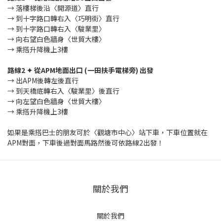
→ 落樓梯後沿〈開源道〉直行
→ 到十字路口轉右入〈巧明街〉直行
→ 到十字路口轉右入〈駿業里〉
→ 向右望白色牆身〈世貿大樓〉
→ 乘搭升降機上3樓
路線2 ✦ 從APM地面出口 (一田扶手電梯旁) 出發
→ 出APM後轉左後直行
→ 到天橋底轉右入〈駿業里〉後直行
→ 向左望白色牆身〈世貿大樓〉
→ 乘搭升降機上3樓
如果是乘搭巴士的朋友可於〈觀塘市中心〉站下車，下車位置就在
APM對面，下車後過對面馬路然後可依路線2出發！
關於我們
關於我們