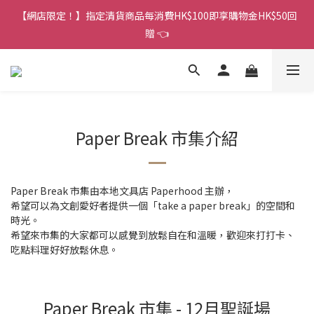
香港訂單金額滿HK$150包平郵｜滿HK$299包易寄取｜滿HK$499
【網店限定！】指定清貨商品每消費HK$100即享購物金HK$50回
包順豐／京東
贈 👈
香港訂單金額滿HK$150包平郵｜滿HK$299包易寄取｜滿HK$499
包順豐／京東
Paper Break 市集介紹
Paper Break 市集由本地文具店 Paperhood 主辦，
希望可以為文創愛好者提供一個「take a paper break」的空間和
時光。
希望來市集的大家都可以感覺到放鬆自在和溫暖，歡迎來打打卡、
吃點料理好好放鬆休息。
Paper Break 市集 - 12月聖誕場