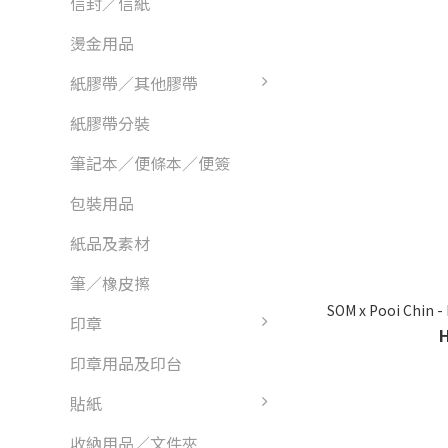
信封／信紙
燙金用品
紙膠帶／其他膠帶
紙膠帶分裝
筆記本／便條本／便簽
包裝用品
紙品及素材
筆／橡皮擦
SOM x Pooi Chin 
印章
印章用品及印台
貼紙
收納用品／文件夾