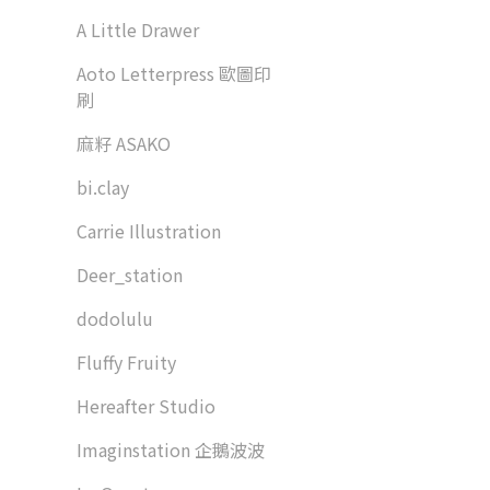
A Little Drawer
Aoto Letterpress 歐圖印
刷
麻籽 ASAKO
bi.clay
Carrie Illustration
Deer_station
dodolulu
Fluffy Fruity
Hereafter Studio
Imaginstation 企鵝波波