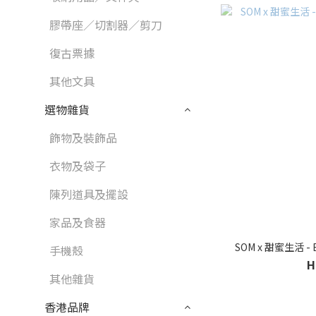
膠帶座／切割器／剪刀
復古票據
其他文具
選物雜貨
飾物及裝飾品
衣物及袋子
陳列道具及擺設
家品及食器
SOM x 甜蜜生活 - 
手機殼
H
其他雜貨
香港品牌