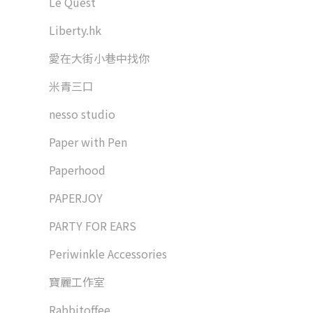
Le Quest
Liberty.hk
愛在大街小巷中找你
米青三口
nesso studio
Paper with Pen
Paperhood
PAPERJOY
PARTY FOR EARS
Periwinkle Accessories
寶麗工作室
Rabbitoffee