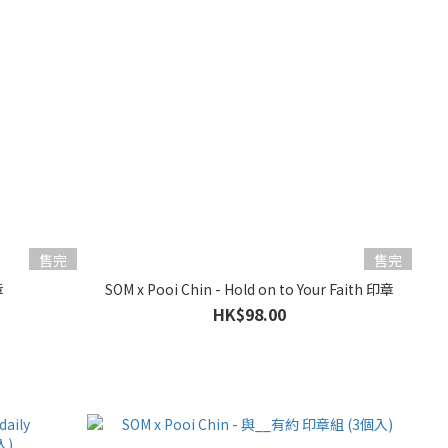
售完
售完
章
SOM x Pooi Chin - Hold on to Your Faith 印章
HK$98.00