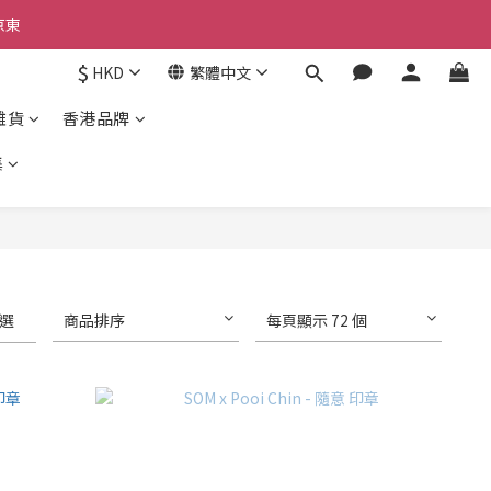
京東
京東
$
HKD
繁體中文
雜貨
香港品牌
京東
集
選
商品排序
每頁顯示 72 個