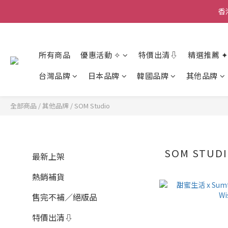
香
香
所有商品
優惠活動 ✧
特價出清⇩
精選推薦 ✦
香
台灣品牌
日本品牌
韓國品牌
其他品牌
全部商品
/
其他品牌
/
SOM Studio
SOM STUD
最新上架
熱銷補貨
售完不補／絕版品
特價出清⇩