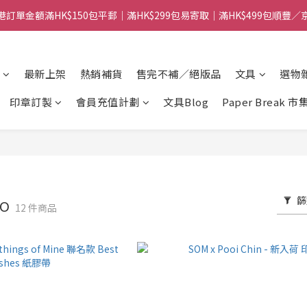
港訂單金額滿HK$150包平郵｜滿HK$299包易寄取｜滿HK$499包順豐／
港訂單金額滿HK$150包平郵｜滿HK$299包易寄取｜滿HK$499包順豐／
【網店限定！】指定清貨商品每消費HK$100即享購物金HK$50回贈 👈
最新上架
熱銷補貨
售完不補／絕版品
文具
選物
港訂單金額滿HK$150包平郵｜滿HK$299包易寄取｜滿HK$499包順豐／
印章訂製
會員充值計劃
文具Blog
Paper Break 市
篩
IO
12 件商品