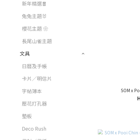
新年精選🧧
兔兔主題🐰
櫻花主題 ❀
長尾山雀主題
文具
日曆及手帳
卡片／明信片
SOM x P
字帖簿本
壓花打孔器
墊板
Deco Rush