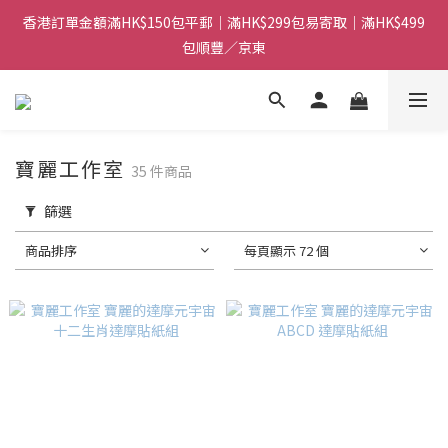
包順豐／京東
香港訂單金額滿HK$150包平郵｜滿HK$299包易寄取｜滿HK$499
包順豐／京東
【網店限定！】指定清貨商品每消費HK$100即享購物金HK$50回
贈 👈
香港訂單金額滿HK$150包平郵｜滿HK$299包易寄取｜滿HK$499
包順豐／京東
寶麗工作室
35 件商品
篩選
商品排序
每頁顯示 72 個