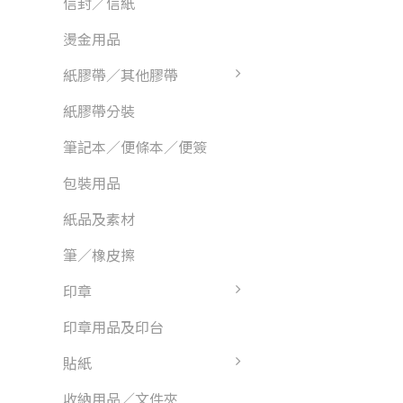
信封／信紙
燙金用品
紙膠帶／其他膠帶
紙膠帶分裝
筆記本／便條本／便簽
包裝用品
紙品及素材
筆／橡皮擦
印章
印章用品及印台
貼紙
收納用品／文件夾