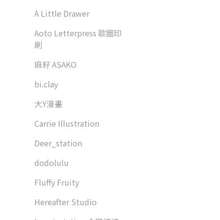
A Little Drawer
Aoto Letterpress 歐圖印
刷
麻籽 ASAKO
bi.clay
大Y漫畫
Carrie Illustration
Deer_station
dodolulu
Fluffy Fruity
Hereafter Studio