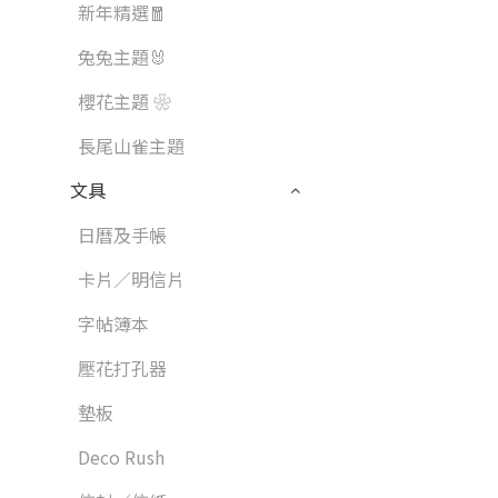
新年精選🧧
兔兔主題🐰
櫻花主題 ❀
長尾山雀主題
文具
日曆及手帳
卡片／明信片
字帖簿本
壓花打孔器
墊板
Deco Rush