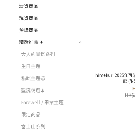
清貨商品
現貨商品
預購商品
精選推薦 ✦
大人的圖鑑系列
生日主題
himekuri 2025年可貼式便
貓咪主題🐱
館 (
聖誕精選🎄
HK$
Farewell / 畢業主題
限定商品
富士山系列