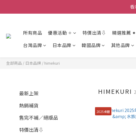
香
香
所有商品
優惠活動 ✧
特價出清⇩
精選推薦 ✦
香
台灣品牌
日本品牌
韓國品牌
其他品牌
全部商品
/
日本品牌
/
himekuri
HIMEKURI
最新上架
熱銷補貨
2025桌曆
售完不補／絕版品
特價出清⇩