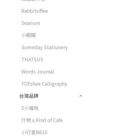
Rabbitoffee
Searium
小眼睛
Someday Stationery
THATSUS
Words Journal
YOEshee Calligraphy
台灣品牌
3小喵咪
什物 a Kind of Cafe
小行星B610