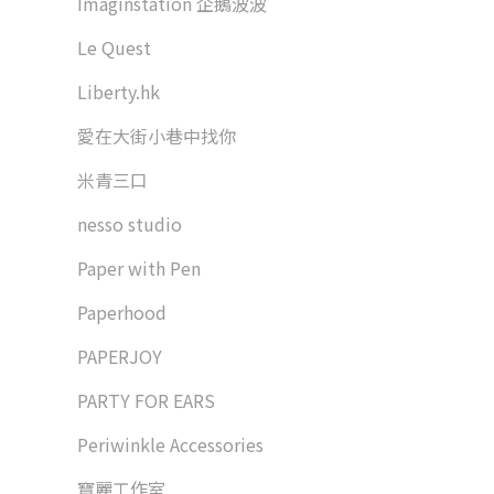
Imaginstation 企鵝波波
Le Quest
Liberty.hk
愛在大街小巷中找你
米青三口
nesso studio
Paper with Pen
Paperhood
PAPERJOY
PARTY FOR EARS
Periwinkle Accessories
寶麗工作室