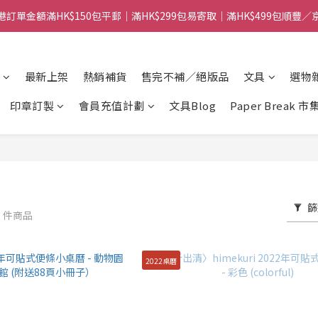
港訂單金額滿HK$150包平郵｜滿HK$299包易寄取｜滿HK$499包順豐／
港訂單金額滿HK$150包平郵｜滿HK$299包易寄取｜滿HK$499包順豐／
【網店限定！】指定清貨商品每消費HK$100即享購物金HK$50回贈 👈
最新上架
熱銷補貨
售完不補／絕版品
文具
選物
港訂單金額滿HK$150包平郵｜滿HK$299包易寄取｜滿HK$499包順豐／
印章訂製
會員充值計劃
文具Blog
Paper Break 市
篩
2 件商品
2022桌曆