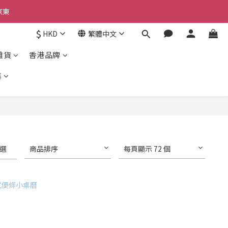
京東
京東
$
HKD
繁體中文
雜貨
香港品牌
京東
集
選
商品排序
每頁顯示 72 個