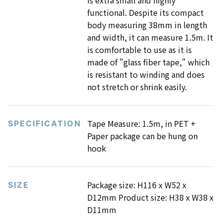
functional. Despite its compact
body measuring 38mm in length
and width, it can measure 1.5m. It
is comfortable to use as it is
made of "glass fiber tape," which
is resistant to winding and does
not stretch or shrink easily.
Tape Measure: 1.5m, in PET +
SPECIFICATION
Paper package can be hung on
hook
Package size: H116 x W52 x
SIZE
D12mm Product size: H38 x W38 x
D11mm