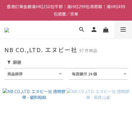
香港訂單金額滿HK$150包平郵｜滿HK$299包易寄取｜滿HK$499
香港訂單金額滿HK$150包平郵｜滿HK$299包易寄取｜滿HK$499
包順豐／京東
包順豐／京東
【網店限定！】指定清貨商品每消費HK$100即享購物金HK$50回
贈 👈
香港訂單金額滿HK$150包平郵｜滿HK$299包易寄取｜滿HK$499
NB CO.,LTD. エヌビー社
97 件商品
包順豐／京東
篩選
商品排序
每頁顯示 24 個