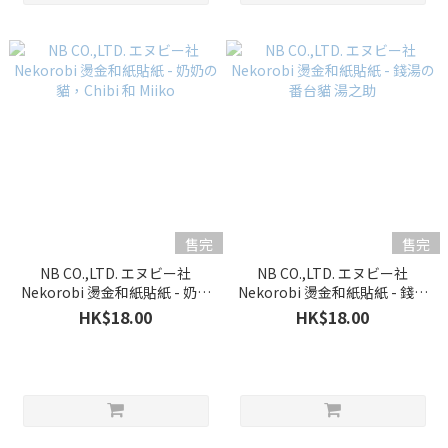
售完
售完
NB CO.,LTD. エヌビー社
NB CO.,LTD. エヌビー社
Nekorobi 燙金和紙貼紙 - 奶奶
Nekorobi 燙金和紙貼紙 - 錢湯
の貓，Chibi 和 Miiko
の番台貓 湯之助
HK$18.00
HK$18.00