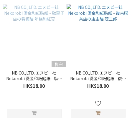
售完
NB CO.,LTD. エヌビー社
NB CO.,LTD. エヌビー社
Nekorobi 燙金和紙貼紙 - 駄菓
Nekorobi 燙金和紙貼紙 - 復古
子店の看板貓 年糕和紅豆
喫茶店の店主貓 茂三郎
HK$18.00
HK$18.00