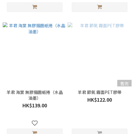
售完
羊君 海棠 無膠描圖紙捲（水晶
羊君 節氣 霧面PET膠帶
油墨）
HK$122.00
HK$139.00