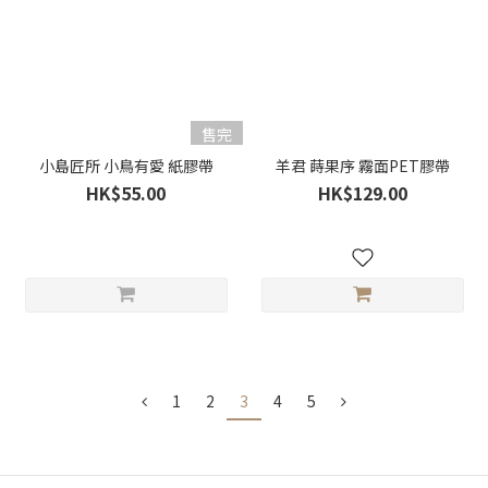
售完
小島匠所 小鳥有愛 紙膠帶
羊君 蒔果序 霧面PET膠帶
HK$55.00
HK$129.00
1
2
3
4
5