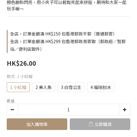
顏色飽和閃亮，用小夾子可以輕鬆夾起來拼貼，期待和大家一起
玩手帳～
全店，訂單金額滿 HK$150 包香港郵政平郵（普通郵寄）
全店，訂單金額滿 HK$299 包香港郵政易寄取（郵政局／智郵
站／便利店取件）
HK$26.00
款式
: 1 小紅帽
1 小紅帽
2 美人魚
3 白雪公主
4 喵咪刨冰
數量
加入購物車
立即購買