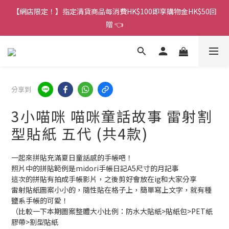
香港訂單金額滿HK$150包平郵｜滿HK$299包易寄取｜滿HK$499
【網店限定！】指定清貨商品每消費HK$100即享購物金HK$50回
包順豐／京東
贈 👈
香港訂單金額滿HK$150包平郵｜滿HK$299包易寄取｜滿HK$499
包順豐／京東
分享到
3小喵咪 喵咪童話故事 雷射割
型貼紙 五代 (共4款)
一起來拼貼充滿夏日童話感的手帳吧！
照片中的拼貼範例是midori手帳日記A5尺寸的月記事
這次的拼貼有拍成手帳影片，之後剪好會放在ig和大家分享
雷射貼紙圖案小小的，隨性貼在格子上，簡單寫上文字，就有種
鹽系手帳的可愛！
（比較一下本期圖案整體大小比例：防水大貼紙>貼紙包>PET紙
膠帶>割型貼紙