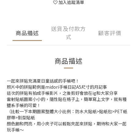
加入追蹤清單
送貨及付款方
商品描述
顧客評價
式
商品描述
一起來拼貼充滿夏日童話感的手帳吧！
照片中的拼貼範例是midori手帳日記A5尺寸的月記事
這次的拼貼有拍成手帳影片，之後剪好會放在ig和大家分享
雷射貼紙圖案小小的，隨性貼在格子上，簡單寫上文字，就有種
鹽系手帳的可愛！
（比較一下本期圖案整體大小比例：防水大貼紙>貼紙包>PET紙
膠帶>割型貼紙
顏色飽和閃亮，用小夾子可以輕鬆夾起來拼貼，期待和大家一起
玩手帳～