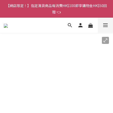
香港訂單金額滿HK$150包平郵｜滿HK$299包易寄取｜滿HK$499
【網店限定！】指定清貨商品每消費HK$100即享購物金HK$50回
包順豐／京東
贈 👈
香港訂單金額滿HK$150包平郵｜滿HK$299包易寄取｜滿HK$499
包順豐／京東