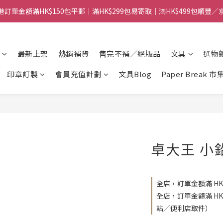
港訂單金額滿HK$150包平郵｜滿HK$299包易寄取｜滿HK$499包順豐／
【網店限定！】指定清貨商品每消費HK$100即享購物金HK$50回贈 👈
港訂單金額滿HK$150包平郵｜滿HK$299包易寄取｜滿HK$499包順豐／
最新上架
熱銷補貨
售完不補／絕版品
文具
選物
印章訂製
會員充值計劃
文具Blog
Paper Break 市
卓大王 小
全店，訂單金額滿 HK
全店，訂單金額滿 H
站／便利店取件）