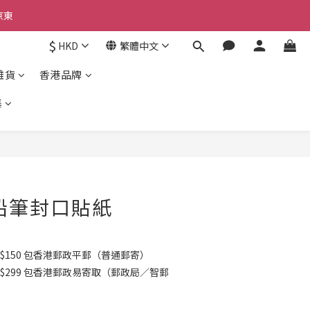
京東
$
HKD
繁體中文
京東
雜貨
香港品牌
集
立即購買
鉛筆封口貼紙
$150 包香港郵政平郵（普通郵寄）
K$299 包香港郵政易寄取（郵政局／智郵