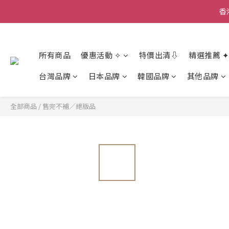
香
香
所有商品
優惠活動 ✧
特價出清⇩
精選推薦 ✦
台灣品牌
日本品牌
韓國品牌
其他品牌
全部商品
/
售完不補／絕版品