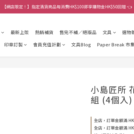
港訂單金額滿HK$150包平郵｜滿HK$299包易寄取｜滿HK$499包順豐／
【網店限定！】指定清貨商品每消費HK$100即享購物金HK$50回贈 👈
港訂單金額滿HK$150包平郵｜滿HK$299包易寄取｜滿HK$499包順豐／
最新上架
熱銷補貨
售完不補／絕版品
文具
選物
印章訂製
會員充值計劃
文具Blog
Paper Break 市
小島匠所 
組 (4個入)
全店，訂單金額滿 HK
全店，訂單金額滿 H