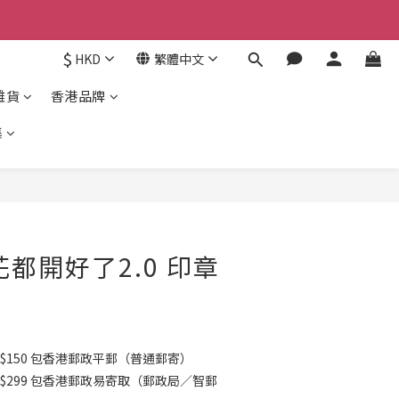
京東
$
HKD
繁體中文
京東
雜貨
香港品牌
集
立即購買
花都開好了2.0 印章
$150 包香港郵政平郵（普通郵寄）
K$299 包香港郵政易寄取（郵政局／智郵