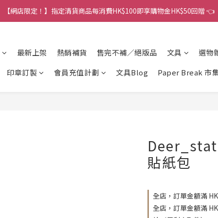
港訂單金額滿HK$150包平郵｜滿HK$299包易寄取｜滿HK$499包順豐／
【網店限定！】指定清貨商品每消費HK$100即享購物金HK$50回贈 👈
港訂單金額滿HK$150包平郵｜滿HK$299包易寄取｜滿HK$499包順豐／
最新上架
熱銷補貨
售完不補／絕版品
文具
選物
印章訂製
會員充值計劃
文具Blog
Paper Break 市
Deer_sta
貼紙包
全店，訂單金額滿 HK
全店，訂單金額滿 H