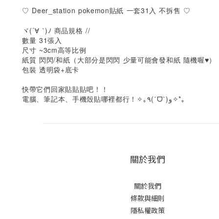
♡ Deer_station pokemon貼紙 一套31入 不拆售 ♡
ヾ(´∀ ˋ)ﾉ 商品規格 //
數量 31張入
尺寸 ~3cm高等比例
紙質 閃閃/和紙（大部分是閃閃 少量可能會發和紙 隨機喔♥）
包裝 透明袋+底卡
快帶它們回家貼貼貼吧！！
電腦、筆記本、手機殼貼哪裡都行！✧｡٩(ˊᗜˋ)و✧*｡
關於我們
關於我們
條款與細則
隱私權政策