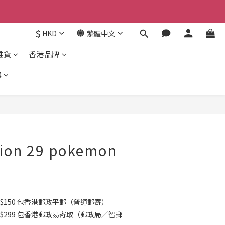
京東
$
HKD
繁體中文
京東
雜貨
香港品牌
集
立即購買
tion 29 pokemon
$150 包香港郵政平郵（普通郵寄）
K$299 包香港郵政易寄取（郵政局／智郵