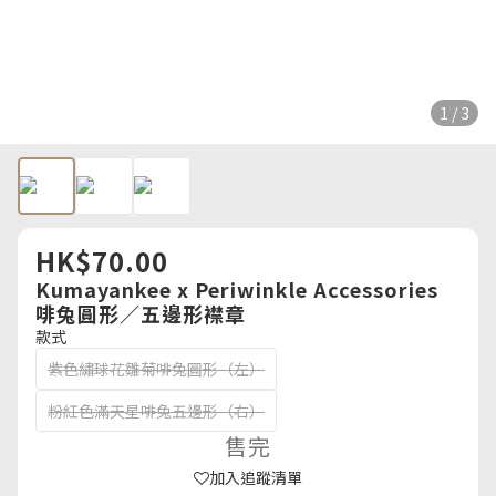
1 / 3
HK$70.00
Kumayankee x Periwinkle Accessories
啡兔圓形／五邊形襟章
款式
紫色繡球花雛菊啡兔圓形（左）
粉紅色滿天星啡兔五邊形（右）
售完
加入追蹤清單