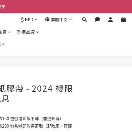
京東
京東
$
HKD
繁體中文
雜貨
香港品牌
京東
集
膠帶 - 2024 櫻限
訊息
$150 包香港郵政平郵（普通郵寄）
K$299 包香港郵政易寄取（郵政局／智郵