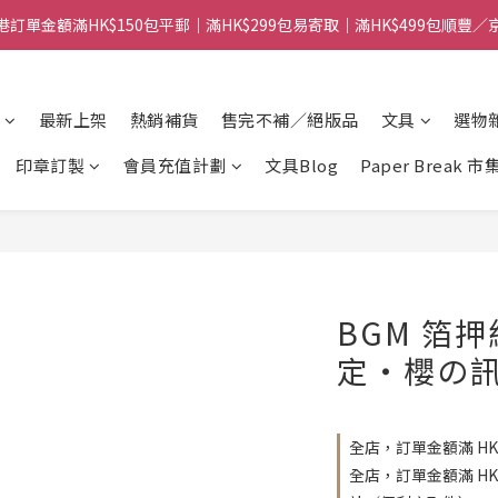
港訂單金額滿HK$150包平郵｜滿HK$299包易寄取｜滿HK$499包順豐／
港訂單金額滿HK$150包平郵｜滿HK$299包易寄取｜滿HK$499包順豐／
【網店限定！】指定清貨商品每消費HK$100即享購物金HK$50回贈 👈
最新上架
熱銷補貨
售完不補／絕版品
文具
選物
港訂單金額滿HK$150包平郵｜滿HK$299包易寄取｜滿HK$499包順豐／
印章訂製
會員充值計劃
文具Blog
Paper Break 市
BGM 箔押紙
定・櫻の
全店，訂單金額滿 HK
全店，訂單金額滿 H