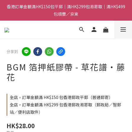
香港訂單金額滿HK$150包平郵｜滿HK$299包易寄取｜滿HK$499
香港訂單金額滿HK$150包平郵｜滿HK$299包易寄取｜滿HK$499
包順豐／京東
包順豐／京東
【網店限定！】指定清貨商品每消費HK$100即享購物金HK$50回
贈 👈
香港訂單金額滿HK$150包平郵｜滿HK$299包易寄取｜滿HK$499
分享到
包順豐／京東
BGM 箔押紙膠帶 - 草花譜・藤
花
全店，訂單金額滿 HK$150 包香港郵政平郵（普通郵寄）
全店，訂單金額滿 HK$299 包香港郵政易寄取（郵政局／智郵
站／便利店取件）
HK$28.00