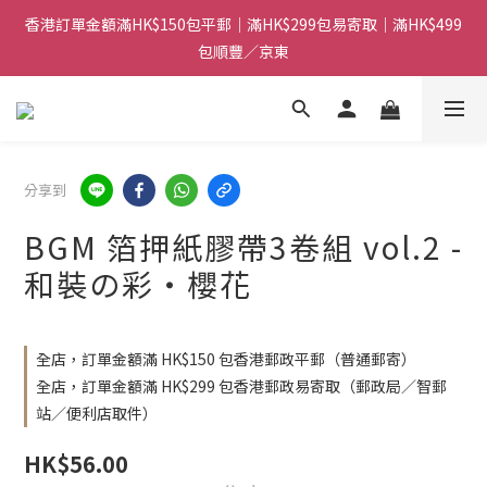
香港訂單金額滿HK$150包平郵｜滿HK$299包易寄取｜滿HK$499
香港訂單金額滿HK$150包平郵｜滿HK$299包易寄取｜滿HK$499
包順豐／京東
包順豐／京東
【網店限定！】指定清貨商品每消費HK$100即享購物金HK$50回
贈 👈
香港訂單金額滿HK$150包平郵｜滿HK$299包易寄取｜滿HK$499
分享到
包順豐／京東
BGM 箔押紙膠帶3卷組 vol.2 -
和裝の彩・櫻花
全店，訂單金額滿 HK$150 包香港郵政平郵（普通郵寄）
全店，訂單金額滿 HK$299 包香港郵政易寄取（郵政局／智郵
站／便利店取件）
HK$56.00