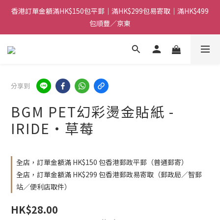
香港訂單金額滿HK$150包平郵｜滿HK$299包易寄取｜滿HK$499
香港訂單金額滿HK$150包平郵｜滿HK$299包易寄取｜滿HK$499
包順豐／京東
包順豐／京東
【網店限定！】指定清貨商品每消費HK$100即享購物金HK$50回
贈 👈
香港訂單金額滿HK$150包平郵｜滿HK$299包易寄取｜滿HK$499
分享到
包順豐／京東
BGM PET幻彩燙金貼紙 -
IRIDE・草莓
全店，訂單金額滿 HK$150 包香港郵政平郵（普通郵寄）
全店，訂單金額滿 HK$299 包香港郵政易寄取（郵政局／智郵
站／便利店取件）
HK$28.00