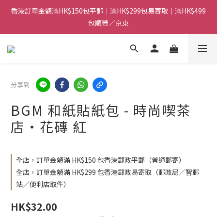
香港訂單金額滿HK$150包平郵｜滿HK$299包易寄取｜滿HK$499
香港訂單金額滿HK$150包平郵｜滿HK$299包易寄取｜滿HK$499
包順豐／京東
包順豐／京東
【網店限定！】指定清貨商品每消費HK$100即享購物金HK$50回
贈 👈
香港訂單金額滿HK$150包平郵｜滿HK$299包易寄取｜滿HK$499
分享到
包順豐／京東
BGM 和紙貼紙包 - 時尚喫茶
店・花磚 紅
全店，訂單金額滿 HK$150 包香港郵政平郵（普通郵寄）
全店，訂單金額滿 HK$299 包香港郵政易寄取（郵政局／智郵
站／便利店取件）
HK$32.00