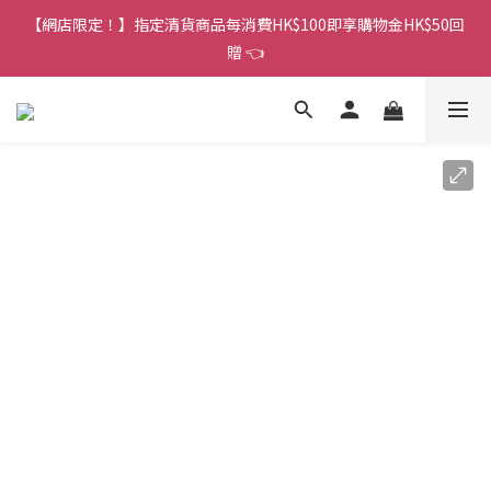
【網店限定！】指定清貨商品每消費HK$100即享購物金HK$50回
香港訂單金額滿HK$150包平郵｜滿HK$299包易寄取｜滿HK$499
贈 👈
包順豐／京東
香港訂單金額滿HK$150包平郵｜滿HK$299包易寄取｜滿HK$499
包順豐／京東