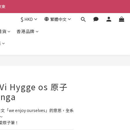
京東
京東
$
HKD
繁體中文
京東
雜貨
香港品牌
集
立即購買
 Vi Hygge os 原子
onga
麥文「we enjoy ourselves」的意思，全系
～
愛原子筆！