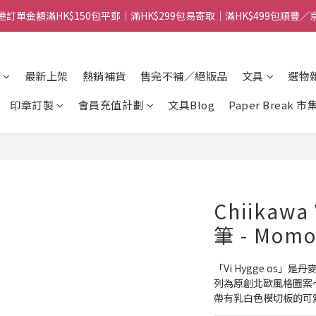
港訂單金額滿HK$150包平郵｜滿HK$299包易寄取｜滿HK$499包順豐／
港訂單金額滿HK$150包平郵｜滿HK$299包易寄取｜滿HK$499包順豐／
【網店限定！】指定清貨商品每消費HK$100即享購物金HK$50回贈 👈
港訂單金額滿HK$150包平郵｜滿HK$299包易寄取｜滿HK$499包順豐／
最新上架
熱銷補貨
售完不補／絕版品
文具
選物
印章訂製
會員充值計劃
文具Blog
Paper Break 市
Chiikawa
筆 - Mom
「Vi Hygge os」是丹
列為原創北歐風格圖案
帶有乳白色模切板的可