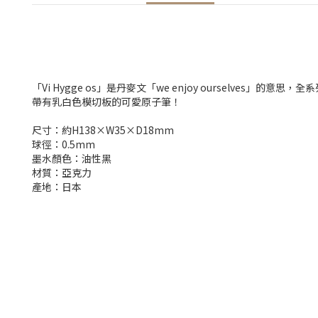
「Vi Hygge os」是丹麥文「we enjoy ourselves」的意
帶有乳白色模切板的可愛原子筆！
尺寸：約H138×W35×D18mm
球徑：0.5mm
墨水顏色：油性黑
材質：亞克力
產地：日本