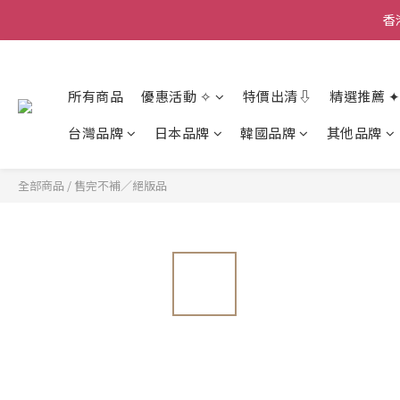
香
香
香
所有商品
優惠活動 ✧
特價出清⇩
精選推薦 ✦
台灣品牌
日本品牌
韓國品牌
其他品牌
全部商品
/
售完不補／絕版品