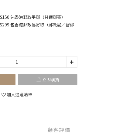
$150 包香港郵政平郵（普通郵寄）
K$299 包香港郵政易寄取（郵政局／智郵
立即購買
加入追蹤清單
顧客評價