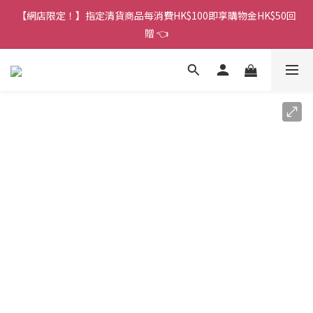
香港訂單金額滿HK$150包平郵｜滿HK$299包易寄取｜滿HK$499
【網店限定！】指定清貨商品每消費HK$100即享購物金HK$50回
包順豐／京東
贈 👈
香港訂單金額滿HK$150包平郵｜滿HK$299包易寄取｜滿HK$499
包順豐／京東