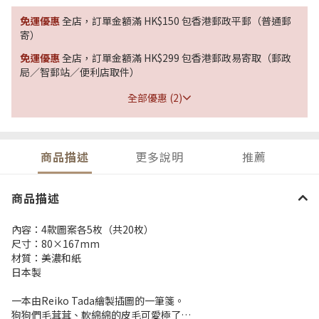
免運優惠
全店，訂單金額滿 HK$150 包香港郵政平郵（普通郵
寄）
免運優惠
全店，訂單金額滿 HK$299 包香港郵政易寄取（郵政
局／智郵站／便利店取件）
全部優惠 (2)
商品描述
更多說明
推薦
商品描述
內容：4款圖案各5枚（共20枚）
尺寸：80×167mm
材質：美濃和紙
日本製
一本由Reiko Tada繪製插圖的一筆箋。
狗狗們毛茸茸、軟綿綿的皮毛可愛極了…