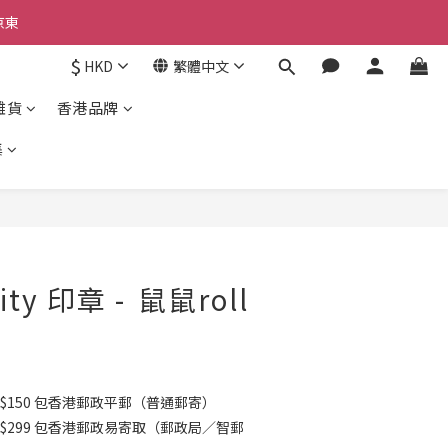
京東
京東
$
HKD
繁體中文
雜貨
香港品牌
京東
集
立即購買
uity 印章 - ⁠⁠鼠鼠roll
$150 包香港郵政平郵（普通郵寄）
K$299 包香港郵政易寄取（郵政局／智郵