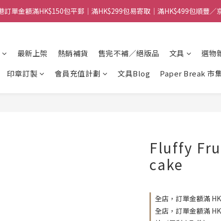
港訂單金額滿HK$150包平郵｜滿HK$299包易寄取｜滿HK$499包順豐／
港訂單金額滿HK$150包平郵｜滿HK$299包易寄取｜滿HK$499包順豐／
【網店限定！】指定清貨商品每消費HK$100即享購物金HK$50回贈 👈
最新上架
熱銷補貨
售完不補／絕版品
文具
選物
港訂單金額滿HK$150包平郵｜滿HK$299包易寄取｜滿HK$499包順豐／
印章訂製
會員充值計劃
文具Blog
Paper Break 市
Fluffy Fr
cake
全店，訂單金額滿 HK
全店，訂單金額滿 H