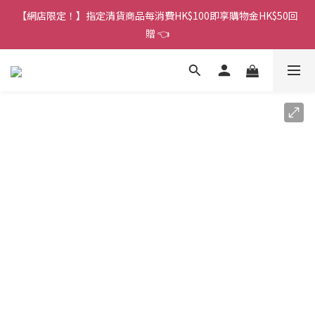
香港訂單金額滿HK$150包平郵｜滿HK$299包易寄取｜滿HK$499
【網店限定！】指定清貨商品每消費HK$100即享購物金HK$50回
包順豐／京東
贈 👈
香港訂單金額滿HK$150包平郵｜滿HK$299包易寄取｜滿HK$499
包順豐／京東