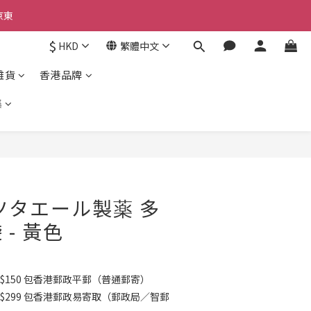
京東
京東
$
HKD
繁體中文
雜貨
香港品牌
京東
集
ツタエール製薬 多
- 黃色
$150 包香港郵政平郵（普通郵寄）
K$299 包香港郵政易寄取（郵政局／智郵