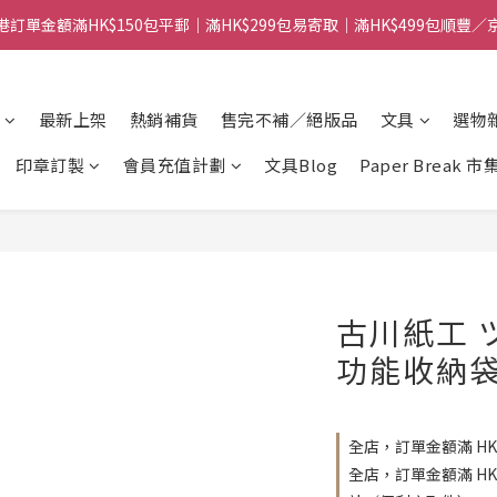
港訂單金額滿HK$150包平郵｜滿HK$299包易寄取｜滿HK$499包順豐／
港訂單金額滿HK$150包平郵｜滿HK$299包易寄取｜滿HK$499包順豐／
【網店限定！】指定清貨商品每消費HK$100即享購物金HK$50回贈 👈
最新上架
熱銷補貨
售完不補／絕版品
文具
選物
港訂單金額滿HK$150包平郵｜滿HK$299包易寄取｜滿HK$499包順豐／
印章訂製
會員充值計劃
文具Blog
Paper Break 市
古川紙工 
功能收納袋 
全店，訂單金額滿 HK
全店，訂單金額滿 H