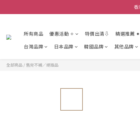
香
香
所有商品
優惠活動 ✧
特價出清⇩
精選推薦 ✦
香
台灣品牌
日本品牌
韓國品牌
其他品牌
全部商品
/
售完不補／絕版品