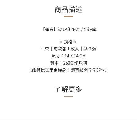
商品描述
【揮春】🐯 虎年限定 / 小達摩
✧
規格
✧
一套｜每款各 1 枚入｜共 2 張
尺寸：14 X 14
CM
質地：250G 珍珠咭
（紙質比往年更硬身！還有點閃令令的～）
了解更多