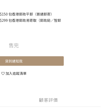
$150 包香港郵政平郵（普通郵寄）
K$299 包香港郵政易寄取（郵政局／智郵
售完
貨到通知我
加入追蹤清單
顧客評價