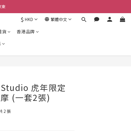
京東
京東
$
HKD
繁體中文
雜貨
香港品牌
京東
集
r Studio 虎年限定
達摩 (一套2張)
 2 張