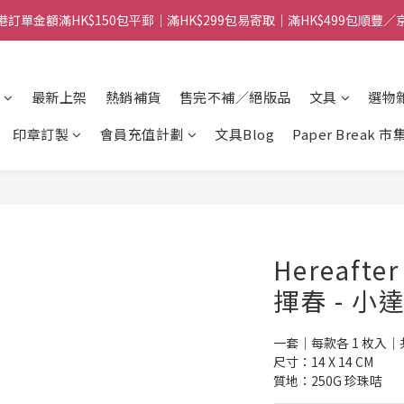
港訂單金額滿HK$150包平郵｜滿HK$299包易寄取｜滿HK$499包順豐／
港訂單金額滿HK$150包平郵｜滿HK$299包易寄取｜滿HK$499包順豐／
【網店限定！】指定清貨商品每消費HK$100即享購物金HK$50回贈 👈
最新上架
熱銷補貨
售完不補／絕版品
文具
選物
港訂單金額滿HK$150包平郵｜滿HK$299包易寄取｜滿HK$499包順豐／
印章訂製
會員充值計劃
文具Blog
Paper Break 市
Hereafte
揮春 - 小
一套｜每款各 1 枚入｜共
尺寸：14 X 14 CM
質地：250G 珍珠咭