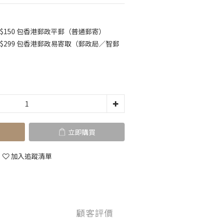
$150 包香港郵政平郵（普通郵寄）
K$299 包香港郵政易寄取（郵政局／智郵
立即購買
加入追蹤清單
顧客評價