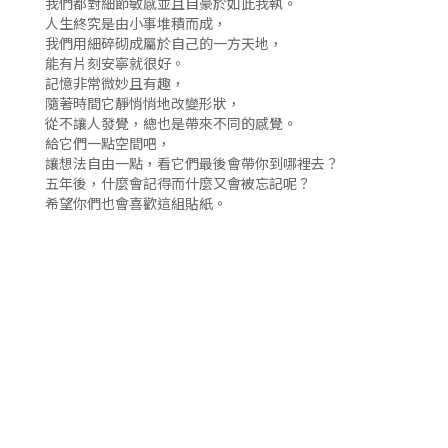
我們都對細節敏感並且自豪於如此我執。
人生終究是由小事堆積而成，
我們用細碎砌成屬於自己的一方天地，
能有片刻安寧就很好。
記憶非常微妙且有趣，
隨著時間它靜悄悄地改變形狀，
從不讓人發覺，總也是帶來不同的感覺。
給它們一點空間吧，
讓想法自由一點，看它們最後會帶你到哪裡去？
五年後，什麼會記得而什麼又會被忘記呢？
希望你們也會喜歡這組貼紙。