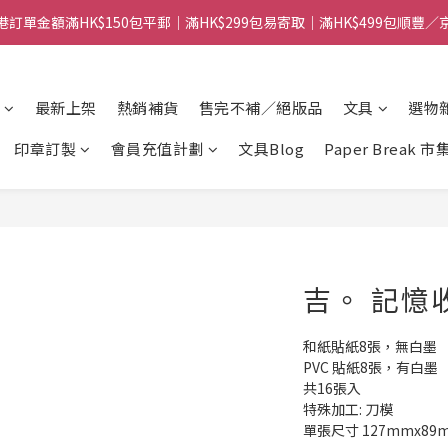
港訂單金額滿HK$150包平郵｜滿HK$299包易寄取｜滿HK$499包順豐／
港訂單金額滿HK$150包平郵｜滿HK$299包易寄取｜滿HK$499包順豐／
【網店限定！】指定清貨商品每消費HK$100即享購物金HK$50回贈 👈
最新上架
熱銷補貨
售完不補／絕版品
文具
選物
港訂單金額滿HK$150包平郵｜滿HK$299包易寄取｜滿HK$499包順豐／
印章訂製
會員充值計劃
文具Blog
Paper Break 市
吉。 記憶
和紙貼紙8張，無白墨
PVC 貼紙8張，有白墨
共16張入
特殊加工: 刀模
單張尺寸 127mmx89