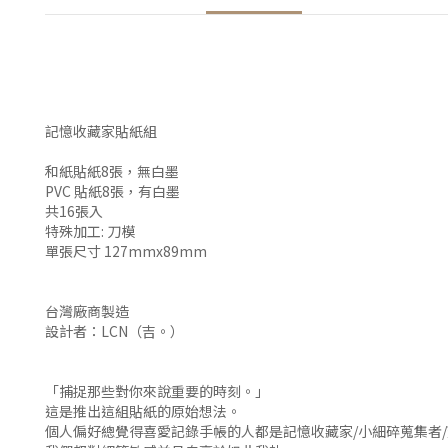
記憶收藏家貼紙組
和紙貼紙8張，無白墨
PVC 貼紙8張，有白墨
共16張入
特殊加工: 刀模
單張尺寸 127mmx89mm
台灣廠商製造
設計者：LCN（吉。）
「捕捉那些對你來說重要的時刻。」
這是推出這組貼紙的原始想法。
個人偏好總覺得喜愛記錄手帳的人都是記憶收藏家/小細碎蒐集者