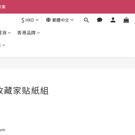
京東
京東
$
HKD
繁體中文
雜貨
香港品牌
京東
集
立即購買
收藏家貼紙組
mm