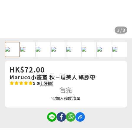
1 / 8
HK$72.00
Maruco小畫室 秋－睡美人 紙膠帶
5.0
(
1 評價
)
售完
加入追蹤清單