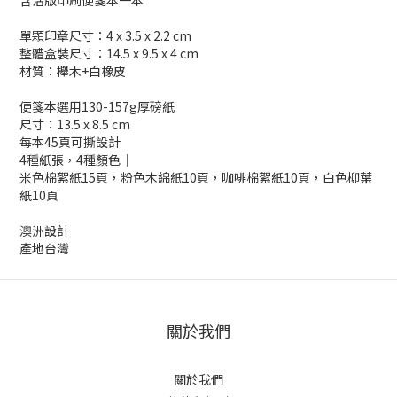
含活版印刷便箋本一本
單顆印章尺寸：4 x 3.5 x 2.2 cm
整體盒裝尺寸：14.5 x 9.5 x 4 cm
材質：櫸木+白橡皮
便箋本選用130-157g厚磅紙
尺寸：13.5 x 8.5 cm
每本45頁可撕設計
4種紙張，4種顏色｜
米色棉絮紙15頁，粉色木綿紙10頁，咖啡棉絮紙10頁，白色柳葉
紙10頁
澳洲設計
產地台灣
關於我們
關於我們