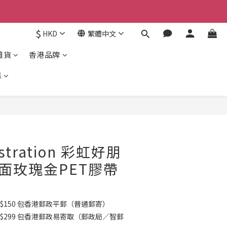
京東
$
HKD
繁體中文
京東
雜貨
香港品牌
集
立即購買
ustration 彩虹好朋
 亮面玫瑰金PET膠帶
$150 包香港郵政平郵（普通郵寄）
K$299 包香港郵政易寄取（郵政局／智郵