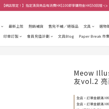
港訂單金額滿HK$150包平郵｜滿HK$299包易寄取｜滿HK$499包順豐／
【網店限定！】指定清貨商品每消費HK$100即享購物金HK$50回贈 👈
港訂單金額滿HK$150包平郵｜滿HK$299包易寄取｜滿HK$499包順豐／
最新上架
熱銷補貨
售完不補／絕版品
文具
選物
印章訂製
會員充值計劃
文具Blog
Paper Break 市
Meow Ill
友vol.2
全店，訂單金額滿 HK
全店，訂單金額滿 H