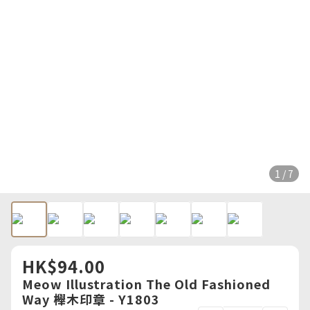
1 / 7
HK$94.00
Meow Illustration The Old Fashioned
Way 櫸木印章 - Y1803