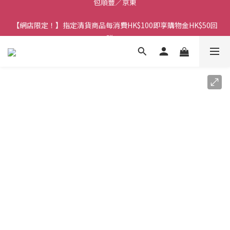
香港訂單金額滿HK$150包平郵｜滿HK$299包易寄取｜滿HK$499
【網店限定！】指定清貨商品每消費HK$100即享購物金HK$50回
包順豐／京東
贈 👈
香港訂單金額滿HK$150包平郵｜滿HK$299包易寄取｜滿HK$499
包順豐／京東