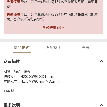
免運優惠
全店，訂單金額滿 HK$150 包香港郵政平郵（普通郵
寄）
免運優惠
全店，訂單金額滿 HK$299 包香港郵政易寄取（郵政
局／智郵站／便利店取件）
全部優惠 (2)
商品描述
更多說明
推薦
商品描述
材質：和紙・燙金
包裝尺寸：H202×W95×D1mm
本體尺寸：H175×W90mm×D1mm
日本製
更多說明