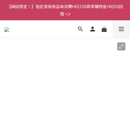
香港訂單金額滿HK$150包平郵｜滿HK$299包易寄取｜滿HK$499
【網店限定！】指定清貨商品每消費HK$100即享購物金HK$50回
包順豐／京東
贈 👈
香港訂單金額滿HK$150包平郵｜滿HK$299包易寄取｜滿HK$499
包順豐／京東