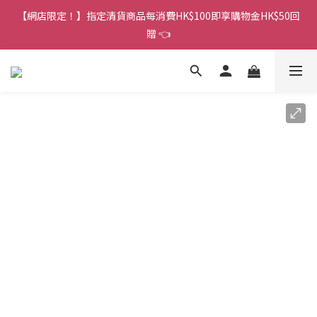
香港訂單金額滿HK$150包平郵｜滿HK$299包易寄取｜滿HK$499
【網店限定！】指定清貨商品每消費HK$100即享購物金HK$50回
包順豐／京東
贈 👈
香港訂單金額滿HK$150包平郵｜滿HK$299包易寄取｜滿HK$499
包順豐／京東