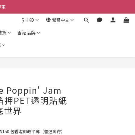
京東
京東
$
HKD
繁體中文
雜貨
香港品牌
京東
集
立即購買
e Poppin' Jam
息箔押PET透明貼紙
海底世界
$150 包香港郵政平郵（普通郵寄）