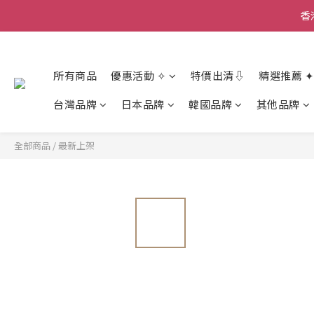
香
香
所有商品
優惠活動 ✧
特價出清⇩
精選推薦 ✦
香
台灣品牌
日本品牌
韓國品牌
其他品牌
全部商品
/
最新上架