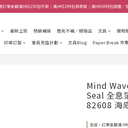
港訂單金額滿HK$150包平郵｜滿HK$299包易寄取｜滿HK$499包順豐／
港訂單金額滿HK$150包平郵｜滿HK$299包易寄取｜滿HK$499包順豐／
【網店限定！】指定清貨商品每消費HK$100即享購物金HK$50回贈 👈
最新上架
熱銷補貨
售完不補／絕版品
文具
選物
港訂單金額滿HK$150包平郵｜滿HK$299包易寄取｜滿HK$499包順豐／
印章訂製
會員充值計劃
文具Blog
Paper Break 市
Mind Wav
Seal 全
82608 
全店，訂單金額滿 HK