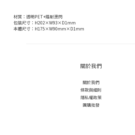
材質：透明PET+鐳射燙閃
包裝尺寸：H202×W93×D1mm
本體尺寸：H175×W90mm×D1mm
關於我們
關於我們
條款與細則
隱私權政策
團購批發