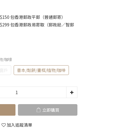
$150 包香港郵政平郵（普通郵寄）
K$299 包香港郵政易寄取（郵政局／智郵
植物/咖啡
/窗戶
書本/鬆餅/畫框/植物/咖啡
立即購買
加入追蹤清單