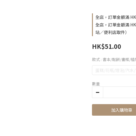
全店，訂單金額滿 HK
全店，訂單金額滿 H
站／便利店取件）
HK$51.00
款式
: 書本/鬆餅/畫框/
蛋糕/花瓶/燈泡/汽水
數量
加入購物車