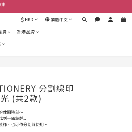
京東
$
HKD
繁體中文
京東
雜貨
香港品牌
集
立即購買
ATIONERY 分割線印
光 (共2款)
的休閒時刻～
到一隅寧靜...
裝飾、也可作分割線使用。