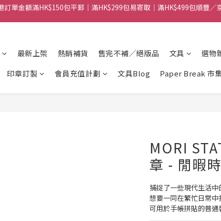
港訂單金額滿HK$150包平郵｜滿HK$299包易寄取｜滿HK$499包順豐／
【網店限定！】指定清貨商品每消費HK$100即享購物金HK$50回贈 👈
港訂單金額滿HK$150包平郵｜滿HK$299包易寄取｜滿HK$499包順豐／
最新上架
熱銷補貨
售完不補／絕版品
文具
選物
印章訂製
會員充值計劃
文具Blog
Paper Break 市
MORI ST
章 - 閒暇時
捕捉了一些現代生活中
想要一同在繁忙日常中找
可用於手帳拼貼的普通