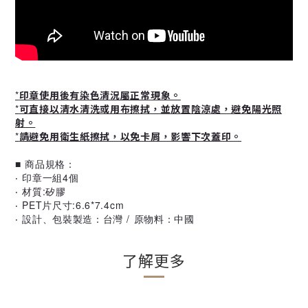
*
印章使用後有染色清況屬正常現象。
*
可直接以清水清洗或用布擦拭，並放置陰涼處，避免陽光照
射。
*
請避免用衛生紙擦拭，以免卡屑，影響下次蓋印。
■ 商品規格：
‧ 印章一組4個
‧ 材質:矽膠
‧ PET片尺寸:6.6*7.4cm
‧ 設計、包裝製造：台灣 / 原物料：中國
了解更多