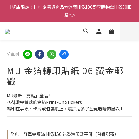
香港訂單金額滿HK$150包平郵｜滿HK$299包易寄取｜滿HK$499
【網店限定！】指定清貨商品每消費HK$100即享購物金HK$50回
包順豐／京東
贈 👈
香港訂單金額滿HK$150包平郵｜滿HK$299包易寄取｜滿HK$499
包順豐／京東
分享到
MU 金箔轉印貼紙 06 藏金郵
戳
MU最新「亮點」產品 !
彷彿燙金質感的金箔Print-On Stickers，
轉印在手帳、卡片或包裝紙上，讓拼貼多了些更吸睛的層次 !
全店，訂單金額滿 HK$150 包香港郵政平郵（普通郵寄）