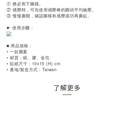
① 務必剪下圖樣。
② 感壓時，可先使用感壓棒的圓頭平均施壓。
③ 慢慢撕開，確認圖樣有感壓成功再撕起。
☛ 使用步驟：
■ 商品規格：
• 一款圖案
• 材質：紙、膠、金箔
• 貼紙尺寸：10x15 (H) cm
• 產地/製造方式：Taiwan
了解更多