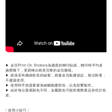
▶ 金箔Print-On Stickers為嬌貴的轉印貼紙，轉印時平均多
施壓幾下，更易轉出精美完整的金箔圖樣。
▶ 紙張若有纖維較長的絲絮，易被金箔黏膠拔起，無法附著，
不建議使用。
▶ 使用時手指盡量避免碰觸黏膠部份，以免影響黏性。
▶ 由於每台螢幕顯色不同，金屬顏色可能和實際產品有些許色
差。
/ 使用小技巧 /