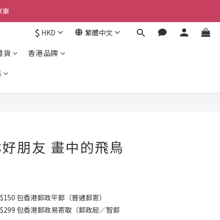
京東
京東
$
HKD
繁體中文
雜貨
香港品牌
京東
集
森林好朋友 畫中的飛鳥
$150 包香港郵政平郵（普通郵寄）
K$299 包香港郵政易寄取（郵政局／智郵