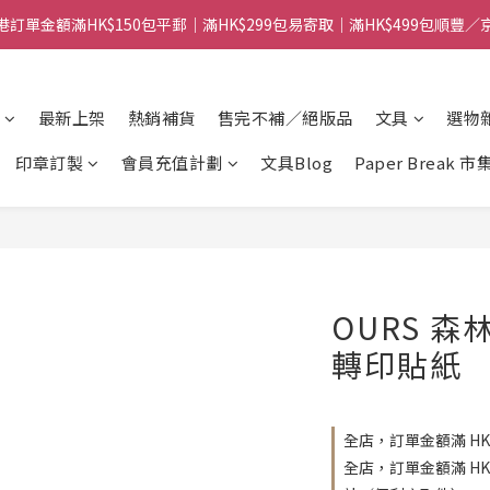
港訂單金額滿HK$150包平郵｜滿HK$299包易寄取｜滿HK$499包順豐／
港訂單金額滿HK$150包平郵｜滿HK$299包易寄取｜滿HK$499包順豐／
【網店限定！】指定清貨商品每消費HK$100即享購物金HK$50回贈 👈
最新上架
熱銷補貨
售完不補／絕版品
文具
選物
港訂單金額滿HK$150包平郵｜滿HK$299包易寄取｜滿HK$499包順豐／
印章訂製
會員充值計劃
文具Blog
Paper Break 市
OURS 
轉印貼紙
全店，訂單金額滿 HK
全店，訂單金額滿 H