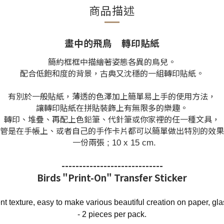
商品描述
畫中的飛鳥 轉印貼紙
簡約框框中描繪著姿態各異的鳥兒。
配合低飽和度的背景，古典又沈穩的一組轉印貼紙。
有別於一般貼紙，薄透的色澤加上簡單易上手的使用方法，
讓轉印貼紙在拼貼裝飾上有無限多的樂趣。
轉印、堆疊、再配上色鉛筆、代針筆或你家裡的任一種文具，
管是在手帳上、或者自己的手作卡片都可以簡單做出特別的效果
一份兩張
; 10 x 15 cm.
-----------------------------
Birds "Print-On"
Transfer Sticker
nt texture, easy to make various beautiful creation on
paper, gla
- 2 pieces per pack.