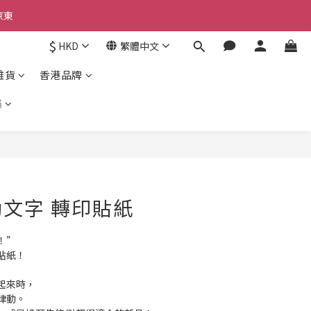
京東
$
HKD
繁體中文
京東
雜貨
香港品牌
集
立即購買
動文字 轉印貼紙
！”
貼紙！
起來時，
律動。