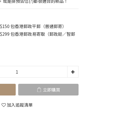
或是排預告信(?)都很適合的新品！
$150 包香港郵政平郵（普通郵寄）
K$299 包香港郵政易寄取（郵政局／智郵
立即購買
加入追蹤清單