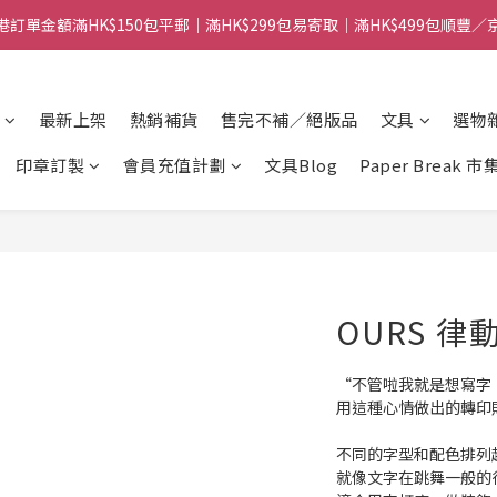
港訂單金額滿HK$150包平郵｜滿HK$299包易寄取｜滿HK$499包順豐／
【網店限定！】指定清貨商品每消費HK$100即享購物金HK$50回贈 👈
港訂單金額滿HK$150包平郵｜滿HK$299包易寄取｜滿HK$499包順豐／
最新上架
熱銷補貨
售完不補／絕版品
文具
選物
印章訂製
會員充值計劃
文具Blog
Paper Break 市
OURS 律
“不管啦我就是想寫字
用這種心情做出的轉印
不同的字型和配色排列
就像文字在跳舞一般的