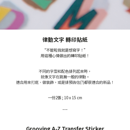
律動文字 轉印貼紙
“不管啦我就是想寫字！”
用這種心情做出的轉印貼紙！
不同的字型和配色排列起來時，
就像文字在跳舞一般的律動。
適合用來打底、做裝飾，或是排預告信(?)都很適合的新品！
一份2張 ; 10 x 15 cm
---
Grooving A-Z Transfer Sticker