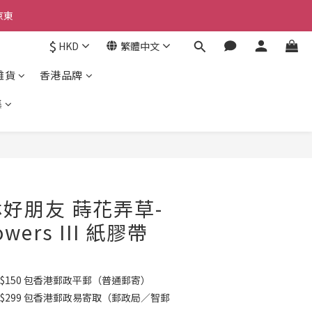
京東
京東
$
HKD
繁體中文
雜貨
香港品牌
京東
集
立即購買
林好朋友 蒔花弄草-
owers III 紙膠帶
$150 包香港郵政平郵（普通郵寄）
K$299 包香港郵政易寄取（郵政局／智郵