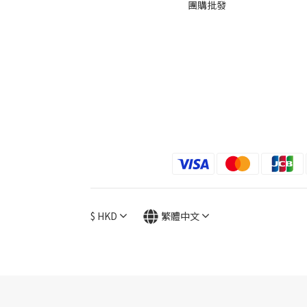
團購批發
$
HKD
繁體中文