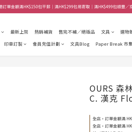
港訂單金額滿HK$150包平郵｜滿HK$299包易寄取｜滿HK$499包順豐／
港訂單金額滿HK$150包平郵｜滿HK$299包易寄取｜滿HK$499包順豐／
【網店限定！】指定清貨商品每消費HK$100即享購物金HK$50回贈 👈
最新上架
熱銷補貨
售完不補／絕版品
文具
選物
港訂單金額滿HK$150包平郵｜滿HK$299包易寄取｜滿HK$499包順豐／
印章訂製
會員充值計劃
文具Blog
Paper Break 市
OURS 森
C. 漢克 Fl
全店，訂單金額滿 HK
全店，訂單金額滿 H