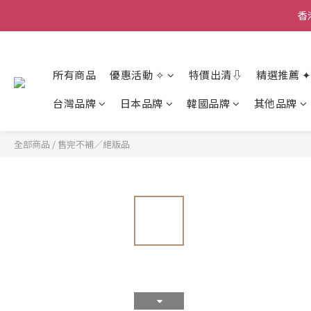
香
香
所有商品
優惠活動 ✧
特價出清⇩
精選推薦 ✦
香
台灣品牌
日本品牌
韓國品牌
其他品牌
全部商品
/
售完不補／絕版品